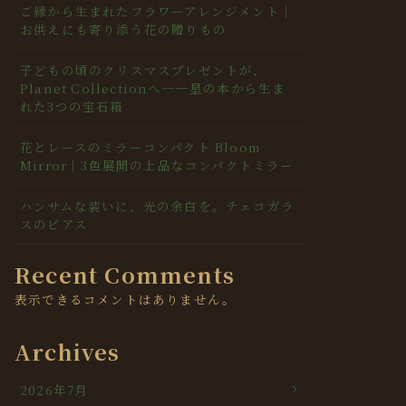
ご縁から生まれたフラワーアレンジメント｜
お供えにも寄り添う花の贈りもの
子どもの頃のクリスマスプレゼントが、
Planet Collectionへ──星の本から生ま
れた3つの宝石箱
花とレースのミラーコンパクト Bloom
Mirror｜3色展開の上品なコンパクトミラー
ハンサムな装いに、光の余白を。チェコガラ
スのピアス
Recent Comments
表示できるコメントはありません。
Archives
2026年7月