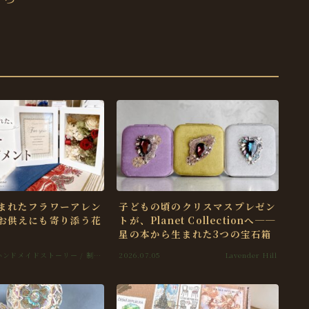
まれたフラワーアレン
子どもの頃のクリスマスプレゼン
お供えにも寄り添う花
トが、Planet Collectionへ──
星の本から生まれた3つの宝石箱
ハンドメイドストーリー / 制作
2026.07.05
Lavender Hill
日記