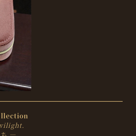
llection
wilight.
ち ―