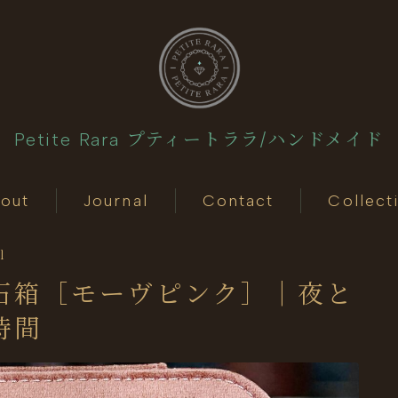
Petite Rara プティートララ/ハンドメイド
About
out
Journal
Contact
Collect
Journal
l
Contact
石箱［モーヴピンク］｜夜と
時間
Collection