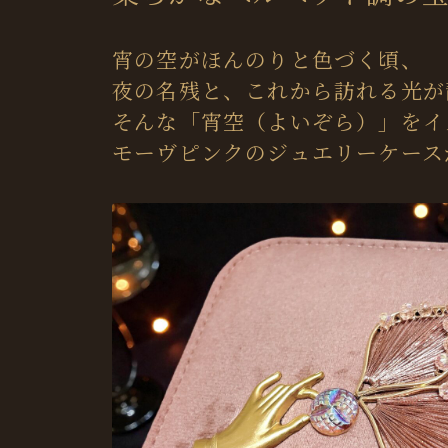
宵の空がほんのりと色づく頃、
夜の名残と、これから訪れる光が
そんな「宵空（よいぞら）」をイ
モーヴピンクのジュエリーケース