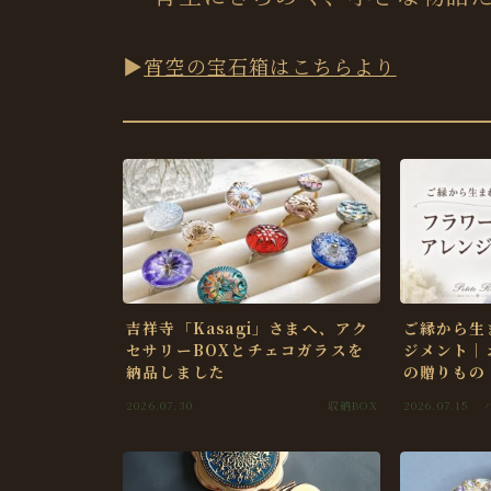
▶︎
宵空の宝石箱はこちらより
吉祥寺「Kasagi」さまへ、アク
ご縁から生
セサリーBOXとチェコガラスを
ジメント｜
納品しました
の贈りもの
2026.07.30
収納BOX
2026.07.15