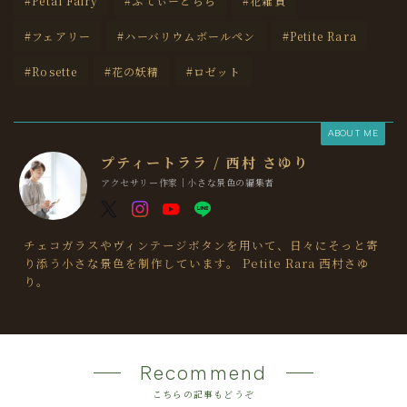
#Petal Fairy
#ぷてぃーとらら
#花雑貨
#フェアリー
#ハーバリウムボールペン
#Petite Rara
#Rosette
#花の妖精
#ロゼット
ABOUT ME
プティートララ / 西村 さゆり
アクセサリー作家｜小さな景色の編集者
チェコガラスやヴィンテージボタンを用いて、日々にそっと寄
り添う小さな景色を制作しています。 Petite Rara 西村さゆ
り。
Recommend
こちらの記事もどうぞ