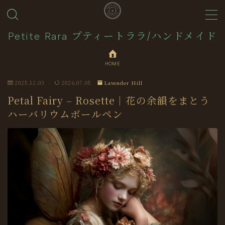
MENU
Petite Rara プティートララ/ハンドメイド
HOME
About
2025.12.03
2026.07.05
Lavender Hill
Journal
Petal Fairy – Rosette｜花の余韻をまとう
ハーバリウムボールペン
Contact
Collection