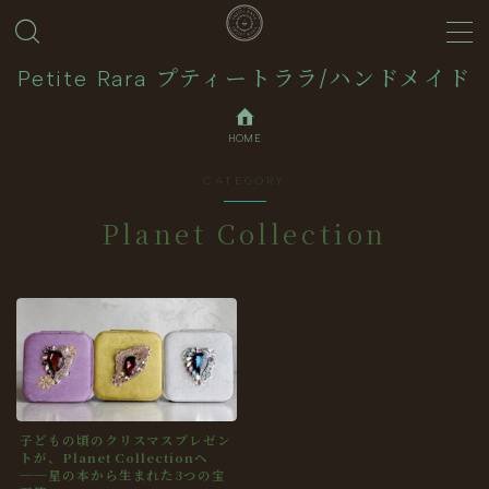
MENU
Petite Rara プティートララ/ハンドメイド
HOME
About
CATEGORY
Journal
Planet Collection
Contact
Collection
子どもの頃のクリスマスプレゼン
トが、Planet Collectionへ
──星の本から生まれた3つの宝