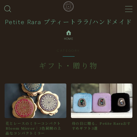
MENU
Petite Rara プティートララ/ハンドメイド
HOME
About
CATEGORY
Journal
ギフト・贈り物
Contact
Collection
花とレースのミラーコンパクト
母の日に贈る、Petite Raraおす
Bloom Mirror｜3色展開の上
すめギフト3選
品なコンパクトミラー