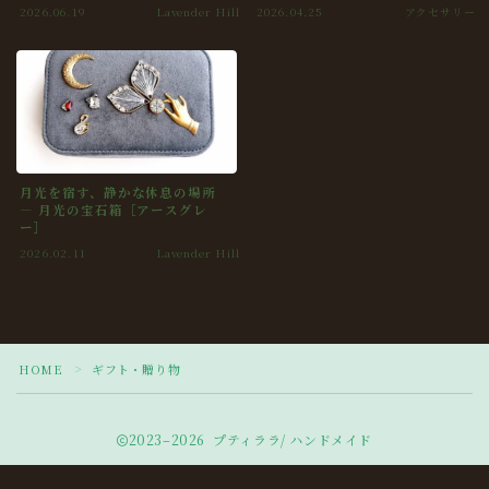
2026.06.19
Lavender Hill
2026.04.25
アクセサリー
月光を宿す、静かな休息の場所
― 月光の宝石箱［アースグレ
ー］
2026.02.11
Lavender Hill
Follow Me
HOME
ギフト・贈り物
＞
2023–2026 プティララ/ ハンドメイド