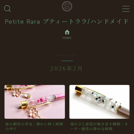
MENU
Petite Rara プティートララ/ハンドメイド
HOME
About
ARCHIVES
Journal
2026年2月
Contact
Collection
桜の制作の空気｜静かに咲く時間
頭のひと部屋が動き出す瞬間｜オ
の中で
ーダー制作の静かな時間