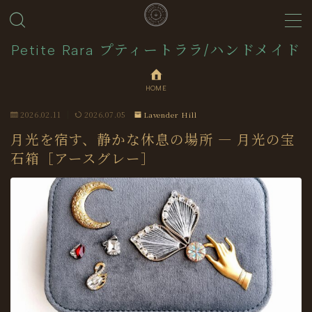
MENU
Petite Rara プティートララ/ハンドメイド
HOME
About
2026.02.11
2026.07.05
Lavender Hill
Journal
月光を宿す、静かな休息の場所 ― 月光の宝
石箱［アースグレー］
Contact
Collection