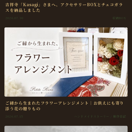
吉祥寺「Kasagi」さまへ、アクセサリーBOXとチェコガラ
スを納品しました
2026.07.30
収納BOX
ご縁から生まれたフラワーアレンジメント｜お供えにも寄り
添う花の贈りもの
2026.07.15
ハンドメイドストーリー / 制作日記