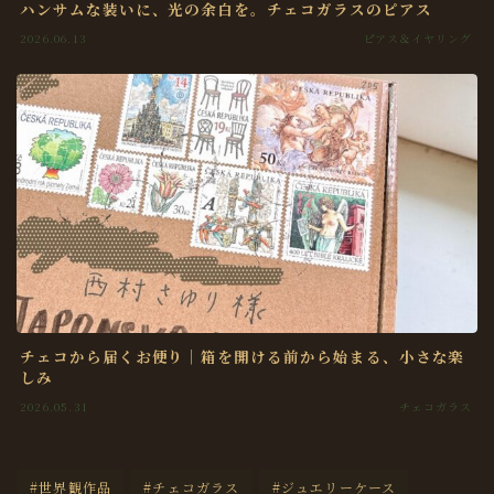
ハンサムな装いに、光の余白を。チェコガラスのピアス
2026.06.13
ピアス＆イヤリング
チェコから届くお便り｜箱を開ける前から始まる、小さな楽
しみ
2026.05.31
チェコガラス
#世界観作品
#チェコガラス
#ジュエリーケース