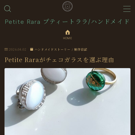
MENU
Petite Rara プティートララ/ハンドメイド
HOME
About
2026.04.02
ハンドメイドストーリー / 制作日記
Journal
Petite Raraがチェコガラスを選ぶ理由
Contact
Collection