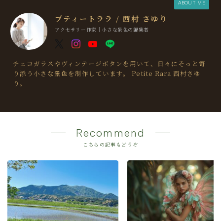
ABOUT ME
プティートララ / 西村 さゆり
アクセサリー作家｜小さな景色の編集者
チェコガラスやヴィンテージボタンを用いて、日々にそっと寄
り添う小さな景色を制作しています。 Petite Rara 西村さゆ
り。
Recommend
こちらの記事もどうぞ