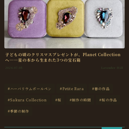
子どもの頃のクリスマスプレゼントが、Planet Collection
へ──星の本から生まれた3つの宝石箱
2026.07.05
Lavender Hill
#ハーバリウムボールペン
#Petite Rara
#春の作品
#Sakura Collection
#桜
#制作の時間
#桜の作品
#季節の制作