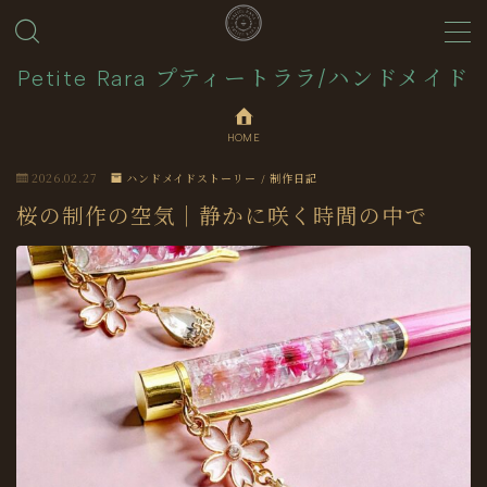
MENU
Petite Rara プティートララ/ハンドメイド
HOME
About
2026.02.27
ハンドメイドストーリー / 制作日記
Journal
桜の制作の空気｜静かに咲く時間の中で
Contact
Collection