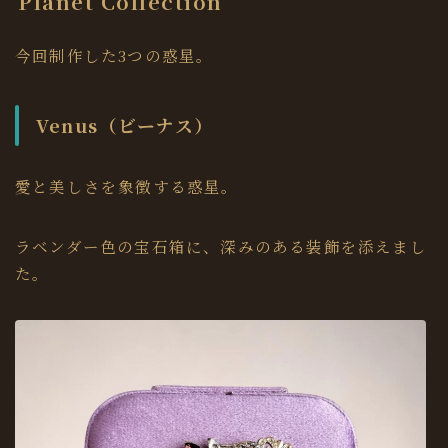
Planet Collection
今回制作した3つの惑星。
Venus（ビーナス）
愛と美しさを象徴する惑星。
ラベンダー色の宝石箱に、深みのある装飾を添えまし
た。