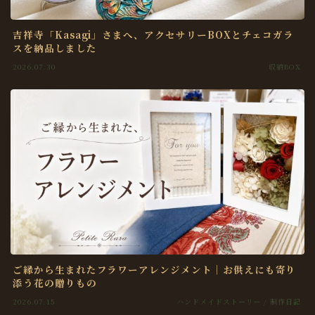
吉祥寺「Kasagi」さまへ、アクセサリーBOXとチェコガラ
スを納品しました
2026.07.30
収納BOX
ご縁から生まれたフラワーアレンジメント｜お供えにも寄り
添う花の贈りもの
2026.07.15
ハンドメイドストーリー / 制作日記