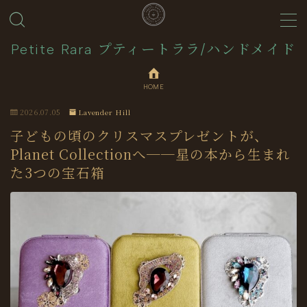
MENU
Petite Rara プティートララ/ハンドメイド
HOME
About
2026.07.05
Lavender Hill
Journal
子どもの頃のクリスマスプレゼントが、
Planet Collectionへ──星の本から生まれ
た3つの宝石箱
Contact
Collection