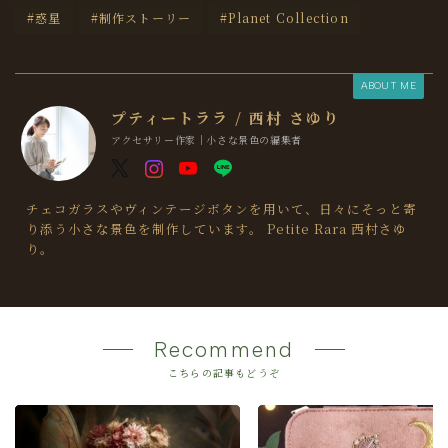
#惑星
#制作ストーリー
#Planet Collection
ABOUT ME
プティートララ / 西村 さゆり
アクセサリー作家｜小さな景色の編集者
チェコガラスやヴィンテージボタンを用いて、日々にそっと寄
り添う小さな景色を制作しています。 Petite Rara 西村さゆ
り。
Recommend
こちらの記事もどうぞ