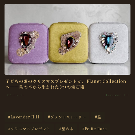
子どもの頃のクリスマスプレゼントが、Planet Collection
へ──星の本から生まれた3つの宝石箱
2026.07.05
Lavender Hill
#Lavender Hill
#ブランドストーリー
#星
#クリスマスプレゼント
#星の本
#Petite Rara