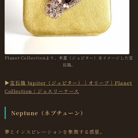
Planet Collectionより、木星（ジュピター）をイメージした宝
石箱。
▶︎
宝石箱 Jupiter（ジュピター）｜オリーブ｜Planet
Collection / ジュエリーケース
Neptune（ネプチューン）
夢とインスピレーションを象徴する惑星。