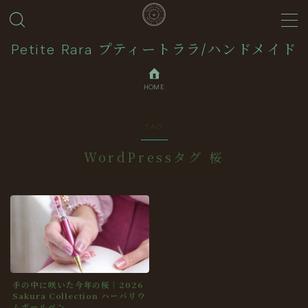
MENU
Petite Rara プティートララ/ハンドメイド
HOME
About
TAG
Journal
WordPressタグ 桜
Contact
Collection
手の中に咲いた今年の桜｜2026
Sakura Collection ハーバリウ
ムボールペン