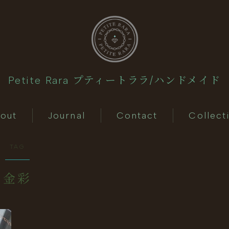
Petite Rara プティートララ/ハンドメイド
About
out
Journal
Contact
Collect
Journal
TAG
Contact
金彩
Collection