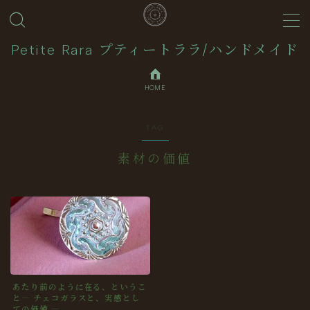
MENU
Petite Rara プティートララ/ハンドメイド
HOME
About
TAG
Journal
素材の価値
Contact
Collection
あたり前のように在る、というこ
と― チェコガラスと、実感とし
ての価値 ―