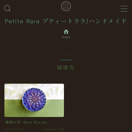
MENU
Petite Rara プティートララ/ハンドメイド
HOME
About
TAG
Journal
瑠璃色
Contact
Collection
瑠璃の花 -Ruri Bloom-
2026.05.25
Lavender Hill