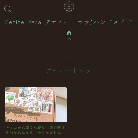
MENU
Petite Rara プティートララ/ハンドメイド
HOME
About
TAG
Journal
プティートララ
Contact
Collection
チェコから届くお便り｜箱を開け
る前から始まる、小さな楽しみ