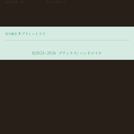
2026.05.31
チェコガラス
HOME
プティートララ
2023–2026 プティララ/ ハンドメイド
Follow Me