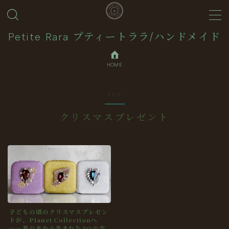
MENU
Petite Rara プティートララ/ハンドメイド
HOME
About
TAG
Journal
クリスマスプレゼント
Contact
Collection
子どもの頃のクリスマスプレゼン
トが、Planet Collectionへ
──星の本から生まれた3つの宝