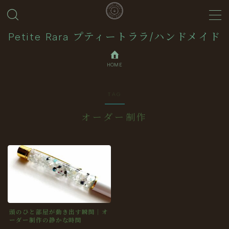
MENU
Petite Rara プティートララ/ハンドメイド
HOME
About
TAG
Journal
オーダー制作
Contact
Collection
頭のひと部屋が動き出す瞬間｜オ
ーダー制作の静かな時間